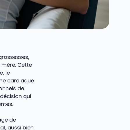
 grossesses,
a mère. Cette
, le
hme cardiaque
ionnels de
décision qui
entes.
tage de
al, aussi bien