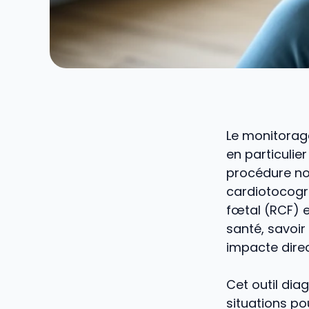
Le monitorage
en particulier
procédure non
cardiotocogr
fœtal (RCF) et
santé, savoir
impacte direc
Cet outil dia
situations po