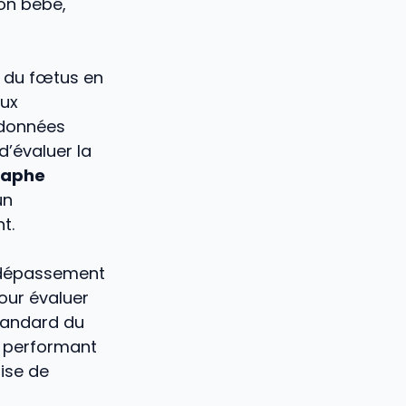
on bébé,
té du fœtus en
aux
 données
d’évaluer la
raphe
un
t.
e dépassement
our évaluer
standard du
performant
ise de