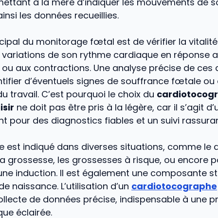
mettant à la mère d’indiquer les mouvements de s
insi les données recueillies.
ncipal du monitorage fœtal est de vérifier la vitali
s variations de son rythme cardiaque en réponse 
u aux contractions. Une analyse précise de ces
tifier d’éventuels signes de souffrance fœtale ou 
u travail. C’est pourquoi le choix du
cardiotocog
isir
ne doit pas être pris à la légère, car il s’agit d’
t pour des diagnostics fiables et un suivi rassuran
e est indiqué dans diverses situations, comme l
a grossesse, les grossesses à risque, ou encore p
d’une induction. Il est également une composante 
 de naissance. L’utilisation d’un
cardiotocographe
llecte de données précise, indispensable à une pr
que éclairée.