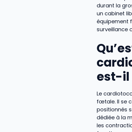
durant la gr
un cabinet lib
équipement fi
surveillance o
Qu’es
cardi
est-il
Le cardiotoco
fœtale. Il s
positionnés 
dédiée à la m
les contracti