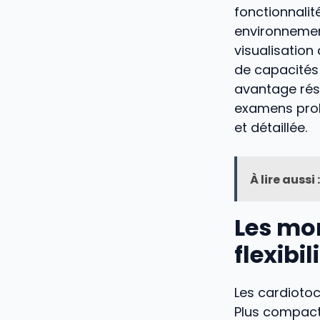
fonctionnalit
environnement
visualisation
de capacités 
avantage rési
examens prol
et détaillée.
À lire aussi :
Les mo
flexibi
Les cardiotoc
Plus compacts