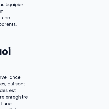
us équipiez
un
t une
 parents.
uoi
rveillance
es, qui sont
des est
re enregistre
nt une