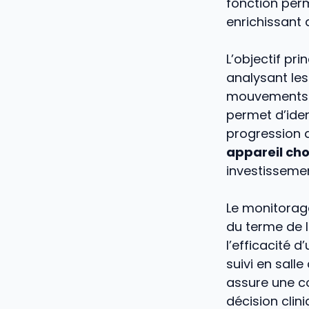
fonction per
enrichissant a
L’objectif pri
analysant le
mouvements o
permet d’iden
progression d
appareil cho
investissemen
Le monitorag
du terme de l
l’efficacité 
suivi en salle
assure une co
décision clini