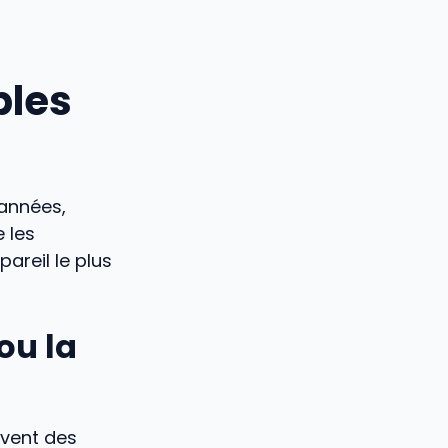
bles
 années,
 les
pareil le plus
ou la
uvent des