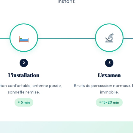
instant.
2
3
L’installation
L’examen
ation confortable, antenne posée,
Bruits de percussion normaux. 
sonnette remise.
immobile.
≈ 5 min
≈ 15–20 min