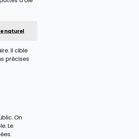
 pattes d’oie
e naturel
e. Il cible
ns précises
blic. On
le. Le
ées.