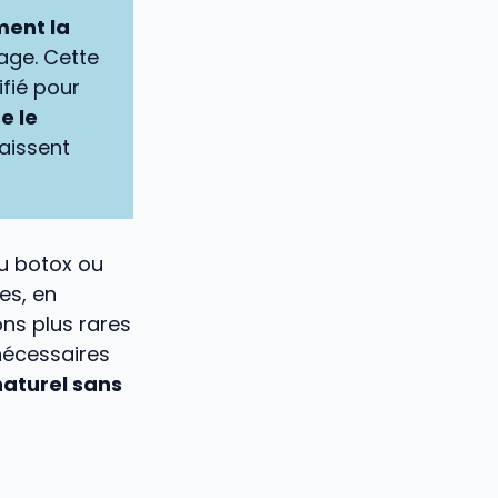
ent la
age. Cette
ifié pour
e le
raissent
du botox ou
es, en
ns plus rares
nécessaires
aturel sans