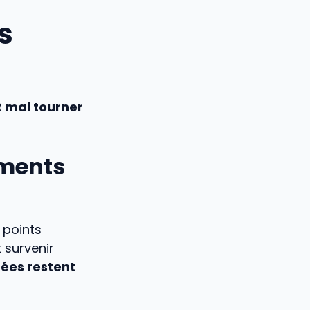
s
t mal tourner
éments
 points
 survenir
ées restent