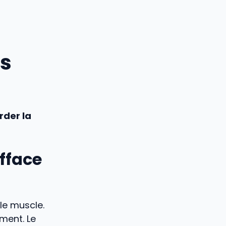
es
rder la
fface
 le muscle.
ment. Le