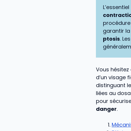
L’essentiel
contractio
procédure 
garantir la
ptosis
. Le
généraleme
Vous hésitez 
d’un visage f
distinguant l
liées au dosa
pour sécurise
danger
.
Mécanis