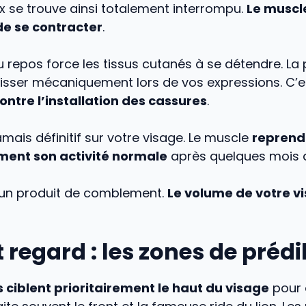
x se trouve ainsi totalement interrompu.
Le muscle
 de se contracter
.
 repos force les tissus cutanés à se détendre. La
lisser mécaniquement lors de vos expressions. C’
ontre l’installation des cassures
.
jamais définitif sur votre visage. Le muscle
reprend
ment son activité normale
après quelques mois 
 un produit de comblement.
Le volume de votre v
t regard : les zones de prédi
s ciblent prioritairement le haut du visage
pour o