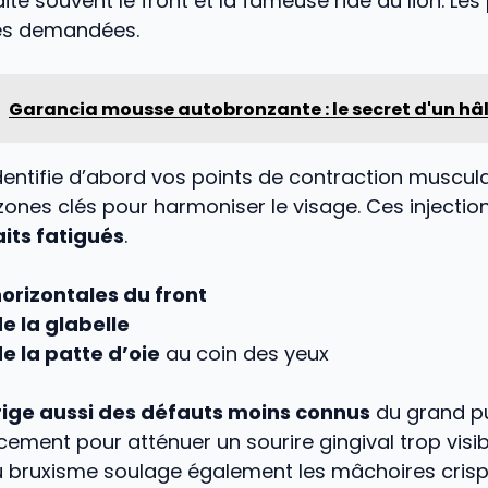
ite souvent le front et la fameuse ride du lion. Les
rès demandées.
Garancia mousse autobronzante : le secret d'un hâl
dentifie d’abord vos points de contraction musculair
 zones clés pour harmoniser le visage. Ces injectio
raits fatigués
.
horizontales du front
e la glabelle
e la patte d’oie
au coin des yeux
rige aussi des défauts moins connus
du grand pu
cacement pour atténuer un sourire gingival trop visib
u bruxisme soulage également les mâchoires crisp