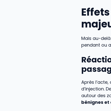
Effet
maje
Mais au-delà 
pendant ou a
Réacti
passag
Après l’acte,
d’injection. 
autour des z
bénignes et