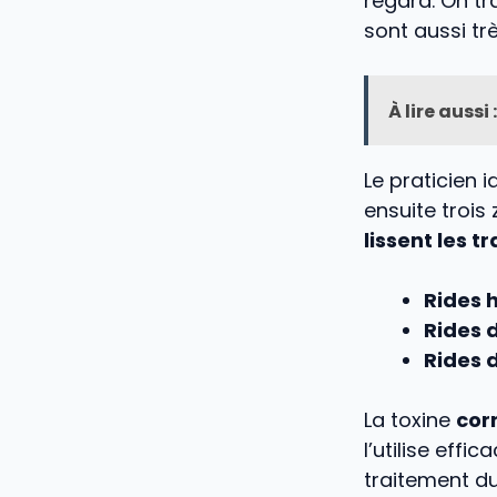
regard. On tra
sont aussi t
À lire aussi :
Le praticien i
ensuite trois
lissent les t
Rides 
Rides d
Rides d
La toxine
cor
l’utilise effi
traitement d