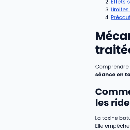
Effets 
Limites
Précaut
Mécan
traité
Comprendre l
séance en to
Commen
les rid
La toxine botu
Elle empêche 