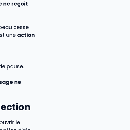
 ne reçoit
 peau cesse
est une
action
de pause.
isage ne
lection
uvrir le