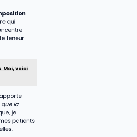
mposition
re qui
concentre
te teneur
 Moi, voici
 apporte
 que la
ue, je
 mes patients
lles.