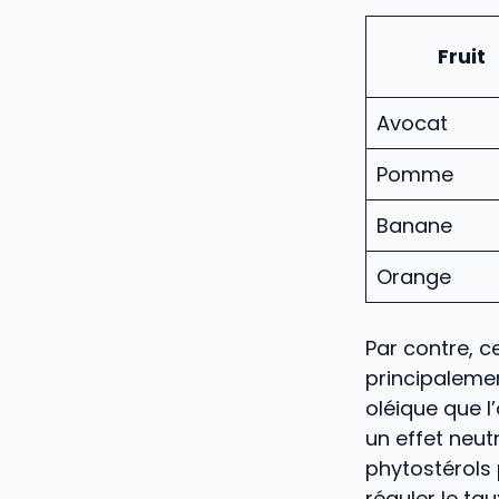
Fruit
Avocat
Pomme
Banane
Orange
Par contre, c
principaleme
oléique que l’
un effet neutr
phytostérols
réguler le ta