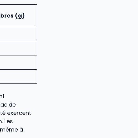
ibres (g)
nt
’acide
ité exercent
n. Les
t même à