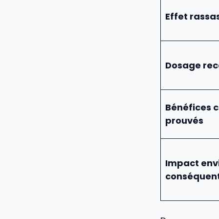
Effet rassa
Dosage re
Bénéfices c
prouvés
Impact env
conséquen