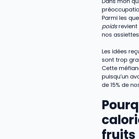
Dans mon quot
préoccupation
Parmi les que
poids
revient
nos assiettes
Les idées reç
sont trop gra
Cette méfian
puisqu’un avo
de 15% de no
Pourqu
calor
fruits