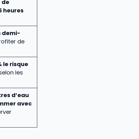
e de
5 heures
n demi-
ofiter de
 le risque
selon les
itres d’eau
mmer avec
rver