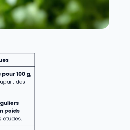
ques
s pour 100 g
,
lupart des
guliers
n poids
s études.