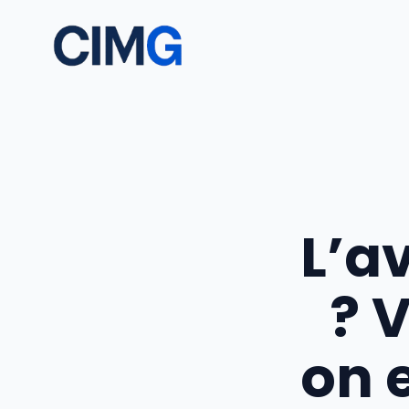
Aller
au
contenu
L’av
? 
on 