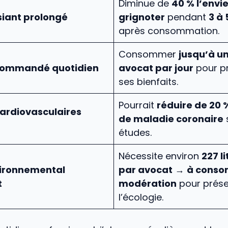
Diminue de
40 % l’envi
siant prolongé
grignoter
pendant
3 à 
après consommation.
Consommer
jusqu’à u
commandé quotidien
avocat par jour
pour pr
ses bienfaits.
Pourrait
réduire de 20 %
ardiovasculaires
de maladie coronaire
études.
Nécessite environ
227 l
ironnemental
par avocat
→
à conso
t
modération
pour prése
l’écologie.