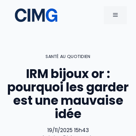
Aller
au
MENU
contenu
SANTÉ AU QUOTIDIEN
IRM bijoux or :
pourquoi les garder
est une mauvaise
idée
19/11/2025 15h43