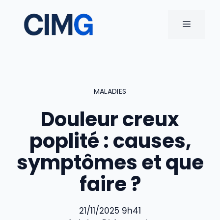
Aller
au
MENU
contenu
MALADIES
Douleur creux
poplité : causes,
symptômes et que
faire ?
21/11/2025 9h41