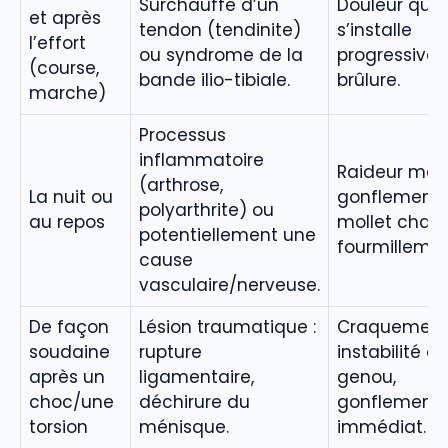
Surchauffe d’un
Douleur qui
et après
tendon (tendinite)
s’installe
l’effort
ou syndrome de la
progressive
(course,
bande ilio-tibiale.
brûlure.
marche)
Processus
inflammatoire
Raideur mati
(arthrose,
La nuit ou
gonflement,
polyarthrite) ou
au repos
mollet chaud
potentiellement une
fourmillemen
cause
vasculaire/nerveuse.
De façon
Lésion traumatique :
Craquement
soudaine
rupture
instabilité d
après un
ligamentaire,
genou,
choc/une
déchirure du
gonflement
torsion
ménisque.
immédiat.