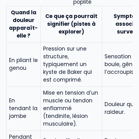
poplité
Quand la
Ce que ça pourrait
Symptô
douleur
signifier (pistes à
associés
apparaît-
explorer)
surveill
elle ?
Pression sur une
structure,
Sensation d
En pliant le
typiquement un
boule, gêne 
genou
kyste de Baker qui
l’accroupiss
est comprimé.
Mise en tension d’un
En
muscle ou tendon
Douleur qui s’
tendant la
enflammé
raideur.
jambe
(tendinite, lésion
musculaire).
Pendant