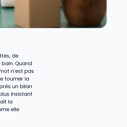
ttes, de
e bain. Quand
 mot n’est pas
e tourner la
près un bilan
lus insistant
ait la
mme elle