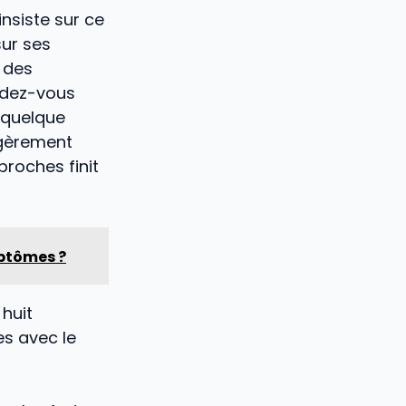
insiste sur ce
sur ses
 des
endez-vous
: quelque
égèrement
proches finit
mptômes ?
huit
s avec le