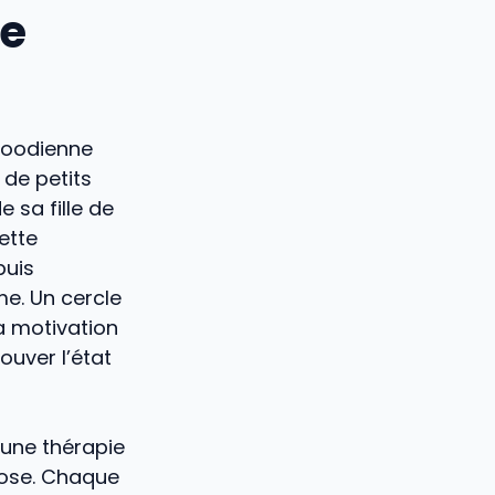
se
ywoodienne
 de petits
 sa fille de
ette
puis
me. Un cercle
a motivation
ouver l’état
 une thérapie
ose. Chaque