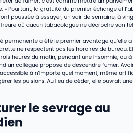
rrêter de fumer, c’est comme mettre un pansemen
 » Pourtant, la gratuité du premier échange et l’
 l’ont poussée à essayer, un soir de semaine, à ving
 heure où aucun tabacologue ne décroche son té
ité permanente a été le premier avantage qu’elle a i
arette ne respectent pas les horaires de bureau. El
trois heures du matin, pendant une insomnie, ou à
nd un collègue propose de descendre fumer. Avoi
 accessible à n’importe quel moment, même artifici
érer les pulsions. Au lieu de céder, elle ouvrait une
.
turer le sevrage au
dien