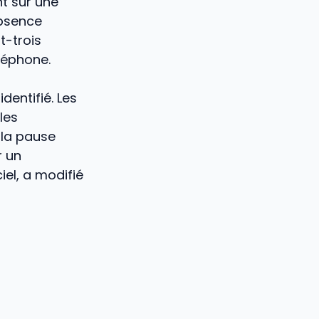
t sur une
absence
t-trois
léphone.
dentifié. Les
les
 la pause
r un
el, a modifié