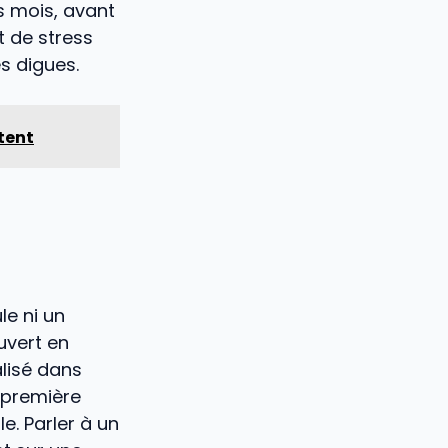
s mois, avant
t de stress
es digues.
tent
le ni un
uvert en
lisé dans
 première
e. Parler à un