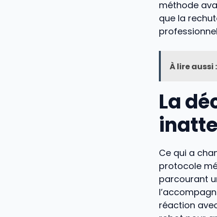
méthode avai
que la rechut
professionnel
À lire aussi :
La dé
inatt
Ce qui a chan
protocole méd
parcourant u
l’accompagne
réaction avec