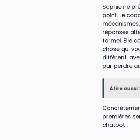
Sophie ne prét
point. Le coa
mécanismes, d
réponses alte
formel. Elle 
chose qui vo
différent, av
par perdre au
À lire aussi :
Concrètement
premières se
chatbot :