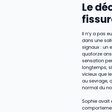
Le déc
fissu
Il n’y a pas
dans une sall
signaux : un 
quatorze ans 
sensation per
longtemps, si
vicieux que l
au sevrage, q
normal du non
Sophie avait 
comportement