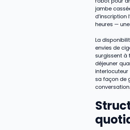
robot pour a
jambe cassée.
d’inscription
heures — une
La disponibil
envies de cig
surgissent à 
déjeuner qua
interlocuteur
sa façon de g
conversation
Struc
quoti