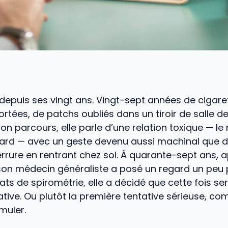
epuis ses vingt ans. Vingt-sept années de cigare
ortées, de patchs oubliés dans un tiroir de salle d
son parcours, elle parle d’une relation toxique — le
sard — avec un geste devenu aussi machinal que d
errure en rentrant chez soi. À quarante-sept ans, a
on médecin généraliste a posé un regard un peu p
ats de spirométrie, elle a décidé que cette fois ser
ative. Ou plutôt la première tentative sérieuse, co
muler.