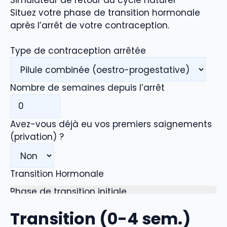
Situez votre phase de transition hormonale
après l’arrêt de votre contraception.
Type de contraception arrêtée
Nombre de semaines depuis l’arrêt
Avez-vous déjà eu vos premiers saignements
(privation) ?
Transition Hormonale
Phase de transition initiale
Le corps élimine les hormones de synthèse. Les
Transition (0-4 sem.)
règles naturelles ne sont généralement pas