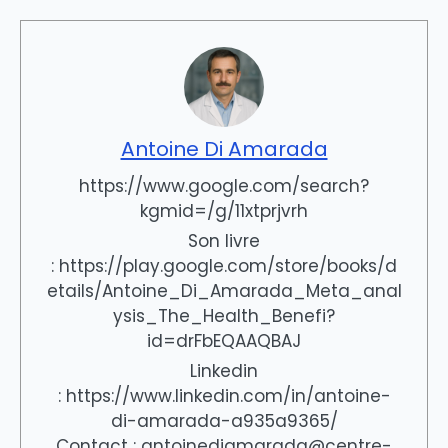
Antoine Di Amarada
https://www.google.com/search?
kgmid=/g/11xtprjvrh
Son livre
: https://play.google.com/store/books/d
etails/Antoine_Di_Amarada_Meta_anal
ysis_The_Health_Benefi?
id=drFbEQAAQBAJ
Linkedin
: https://www.linkedin.com/in/antoine-
di-amarada-a935a9365/
Contact : antoinediamarada@centre-