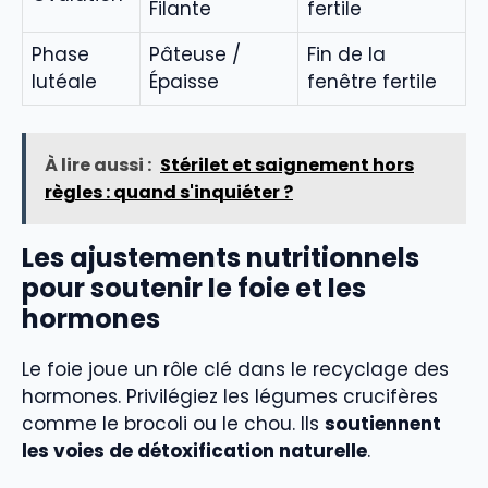
Filante
fertile
Phase
Pâteuse /
Fin de la
lutéale
Épaisse
fenêtre fertile
À lire aussi :
Stérilet et saignement hors
règles : quand s'inquiéter ?
Les ajustements nutritionnels
pour soutenir le foie et les
hormones
Le foie joue un rôle clé dans le recyclage des
hormones. Privilégiez les légumes crucifères
comme le brocoli ou le chou. Ils
soutiennent
les voies de détoxification naturelle
.