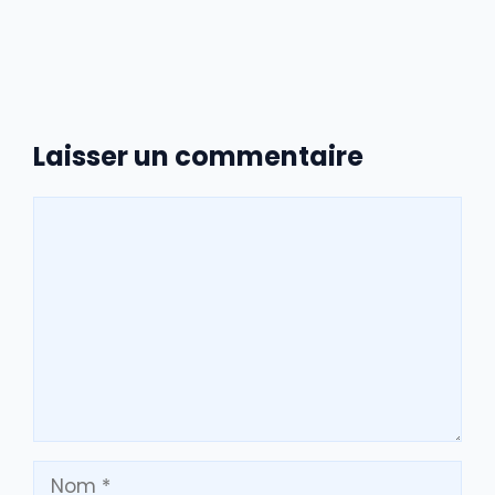
Laisser un commentaire
Commentaire
Nom