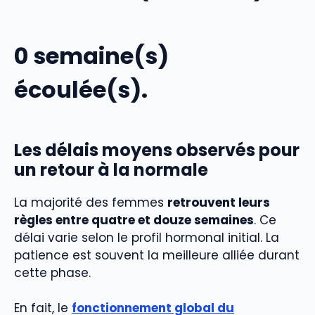
attendues
avant encore quelques semaines.
Délai de vigilance
0 semaine(s)
Le corps met parfois plus de temps à relancer
l’axe cerveau-ovaires. Si l’
absence de règles
écoulée(s)
.
(aménorrhée) dépasse 6 mois
, une
consultation est conseillée.
Les délais moyens observés pour
un retour à la normale
La majorité des femmes
retrouvent leurs
règles entre quatre et douze semaines
. Ce
délai varie selon le profil hormonal initial. La
patience est souvent la meilleure alliée durant
cette phase.
En fait, le
fonctionnement global du