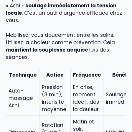
« Ashi »
soulage immédiatement la tension
locale
. C’est un outil d’urgence efficace chez
vous.
Mobilisez-vous doucement entre les soins.
Utilisez la chaleur comme prévention. Cela
maintient la souplesse acquise
lors des
séances.
Technique
Action
Fréquence
Bénéfic
Pression
En crise,
Auto-
(3 min),
moment
Soulagem
massage
intensité
idéal : dès
immédiat
Ashi
moyenne
la douleur
Matin et
Rotation
soir,